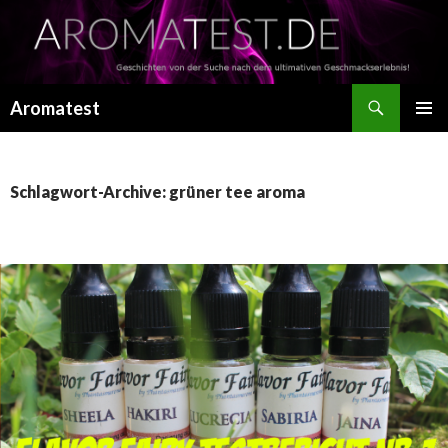
Suchen
Aromatest
SPRINGE
PRIMÄR
ZUM
MENÜ
INHALT
Schlagwort-Archive: grüner tee aroma